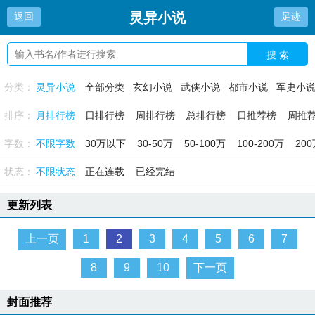
灵异小说
返回
足迹
搜 索
分类：
灵异小说
全部分类
玄幻小说
武侠小说
都市小说
军史小
排序：
月排行榜
日排行榜
周排行榜
总排行榜
日推荐榜
周推
字数：
不限字数
30万以下
30-50万
50-100万
100-200万
20
状态：
不限状态
正在连载
已经完结
更新列表
上一页
1
2
3
4
5
6
7
8
9
10
下一页
封面推荐