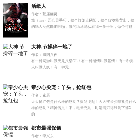
活纸人
作者：荒庙幽灵
篾（mie）匠心灵手巧，做个灯笼走阴阳，做个背篓能背山，做
的纸人竟然能啪啪啪，做的纸马能驮着我一夜千里，做个竹篮...
大神,节操碎一地了
作者：凰图八夜
有一种网游叫做天龙八部OL！有一种感情叫做基情！有一种男
人叫做人妖！有一种无...
帝少心尖宠：丫头，抢红包
作者：素辰
天天抢红包是什么样的感觉？爽到飞起！天天被帝少非礼是什么
样的感觉？精神倍足！不，电量充足。时清清穷得只剩下裤X
的...
都市最强保镖
作者：李兴东